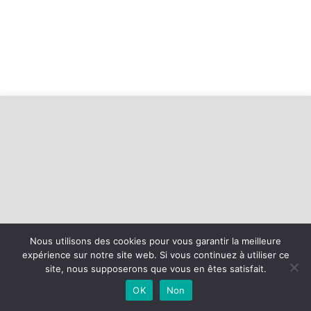
Nous utilisons des cookies pour vous garantir la meilleure
expérience sur notre site web. Si vous continuez à utiliser ce
©
2026 - USLSR Football | Site internet réalisé par
site, nous supposerons que vous en êtes satisfait.
OK
Non
MENTIONS LÉGALES