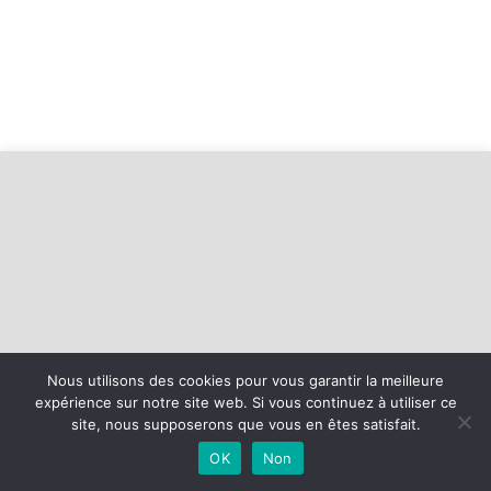
Nous utilisons des cookies pour vous garantir la meilleure
expérience sur notre site web. Si vous continuez à utiliser ce
©
2026 - USLSR Football | Site internet réalisé par
site, nous supposerons que vous en êtes satisfait.
OK
Non
MENTIONS LÉGALES