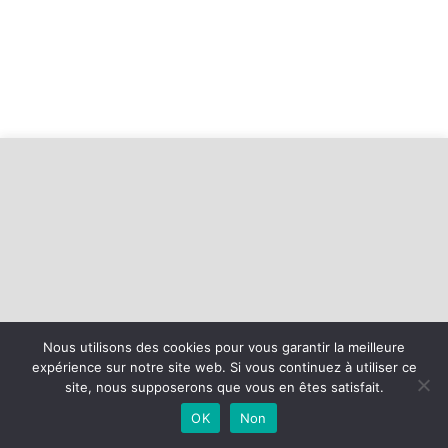
Nous utilisons des cookies pour vous garantir la meilleure
expérience sur notre site web. Si vous continuez à utiliser ce
©
2026 - USLSR Football | Site internet réalisé par
site, nous supposerons que vous en êtes satisfait.
OK
Non
MENTIONS LÉGALES