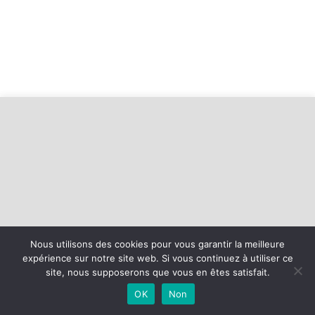
Nous utilisons des cookies pour vous garantir la meilleure
expérience sur notre site web. Si vous continuez à utiliser ce
©
2026 - USLSR Football | Site internet réalisé par
site, nous supposerons que vous en êtes satisfait.
OK
Non
MENTIONS LÉGALES